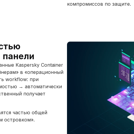
компромиссов по защите.
остью
й панели
нные Kaspersky Container
ейнерам» в «операционный
ь workflow: при
имостью → автоматически
ственный получает
вятся частью общей
ым островком».