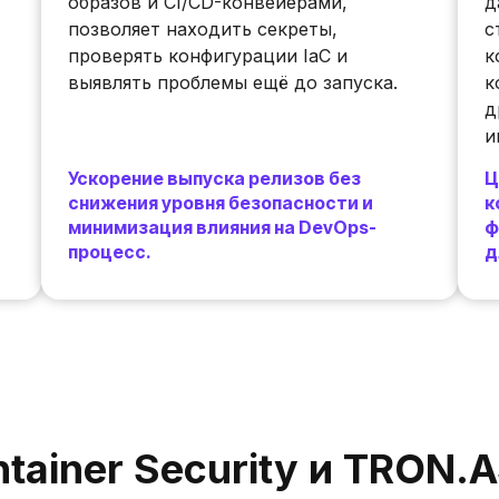
образов и CI/CD-конвейерами,
д
позволяет находить секреты,
с
проверять конфигурации IaC и
к
выявлять проблемы ещё до запуска.
к
д
и
Ускорение выпуска релизов без
Ц
снижения уровня безопасности и
к
минимизация влияния на DevOps-
ф
процесс.
д
tainer Security и TRON