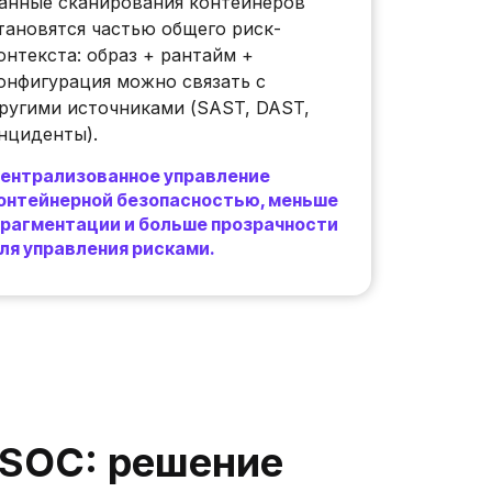
анные сканирования контейнеров
тановятся частью общего риск-
онтекста: образ + рантайм +
онфигурация можно связать с
ругими источниками (SAST, DAST,
нциденты).
ентрализованное управление
онтейнерной безопасностью, меньше
рагментации и больше прозрачности
ля управления рисками.
.ASOC: решение