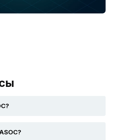
осы
OC?
N.ASOC?