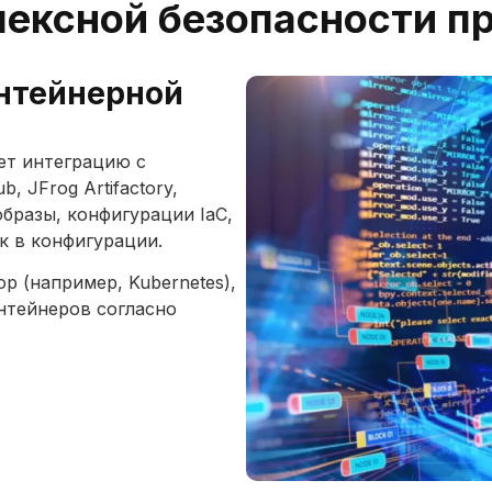
лексной безопасности п
нтейнерной
ает интеграцию с
, JFrog Artifactory,
образы, конфигурации IaC,
к в конфигурации.
р (например, Kubernetes),
онтейнеров согласно