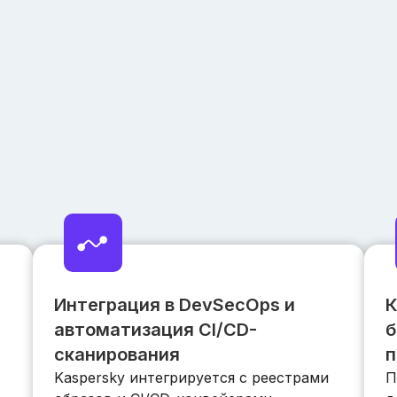
Интеграция в DevSecOps и
К
автоматизация CI/CD-
б
сканирования
п
Kaspersky интегрируется с реестрами
П