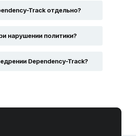
pendency-Track отдельно?
ри нарушении политики?
недрении Dependency-Track?