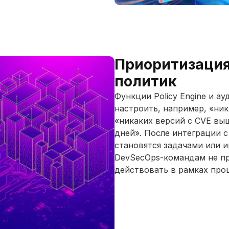
Приоритизация
политик
Функции Policy Engine и а
настроить, например, «ник
«никаких версий с CVE выш
дней». После интеграции 
становятся задачами или 
DevSecOps-командам не пр
действовать в рамках про