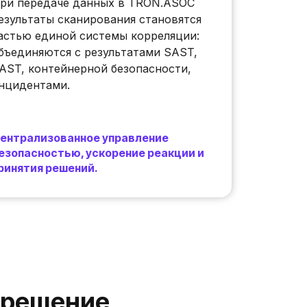
ри передаче данных в TRON.ASOC
езультаты сканирования становятся
астью единой системы корреляции:
бъединяются с результатами SAST,
AST, контейнерной безопасности,
нцидентами.
ентрализованное управление
езопасностью, ускорение реакции и
ринятия решений.
 решение