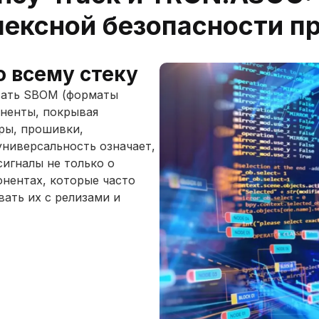
лексной безопасности п
о всему стеку
вать SBOM (форматы
оненты, покрывая
ры, прошивки,
ниверсальность означает,
игналы не только о
онентах, которые часто
вать их с релизами и