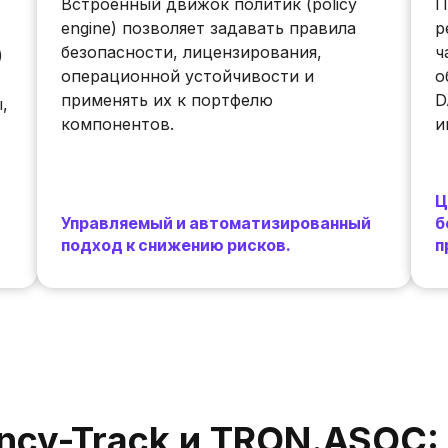
Встроенный движок политик (policy
П
engine) позволяет задавать правила
р
безопасности, лицензирования,
ч
)
операционной устойчивости и
о
применять их к портфелю
D
,
компонентов.
и
Ц
Управляемый и автоматизированный
б
подход к снижению рисков.
п
ncy-Track и TRON.ASOC: