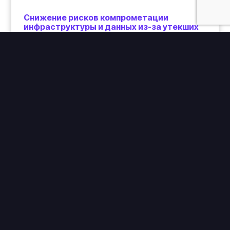
Снижение рисков компрометации
инфраструктуры и данных из-за утекших
ключей.
Высокая точность обнаружения
благодаря обширной и
настраиваемой базе сигнатур
Gitleaks использует мощный и гибкий
механизм правил (V8 regex) для
обнаружения сотен типов секретов от
популярных провайдеров (AWS, GitHub,
Google, Slack и др.). Благодаря
высокоспециализированным шаблонам
достигается
низкий уровень ложных
срабатываний
. Инструмент позволяет